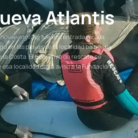
ueva
Atlantis
novaeangliae
) fue encontrada varada
 en las playas de la localidad balnearia
e la Costa. El operativo de rescate se
 esa localidad diera aviso a la Fundación