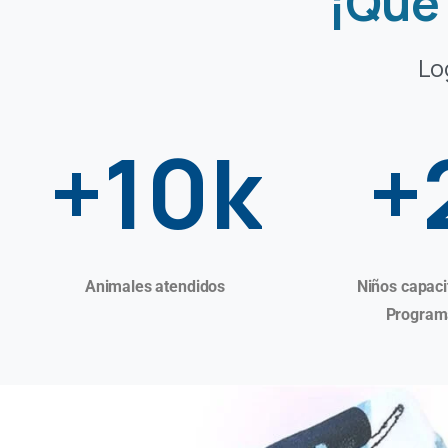
¡Que
Lo
+10k
+
Animales atendidos
Niños capaci
Program