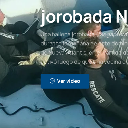
jorobada
N
Una ballena jorobada (
Megaptera 
durante la mañana de este domingo
de Nueva Atlantis, en el Partido d
activó luego de que una vecina de
Ver video