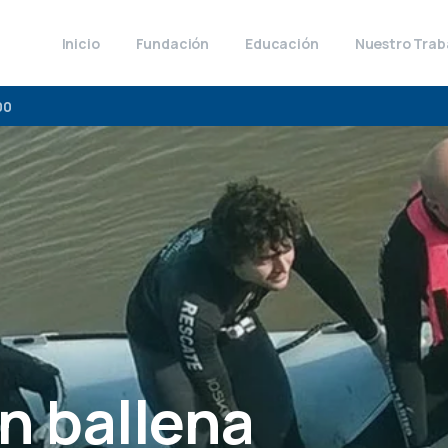
Inicio
Fundación
Educación
Nuestro Trab
00
́n
ballena